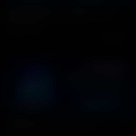
Grand Opening Happy Hours
Mioveni
DETALII
Happy Hours Petroșani