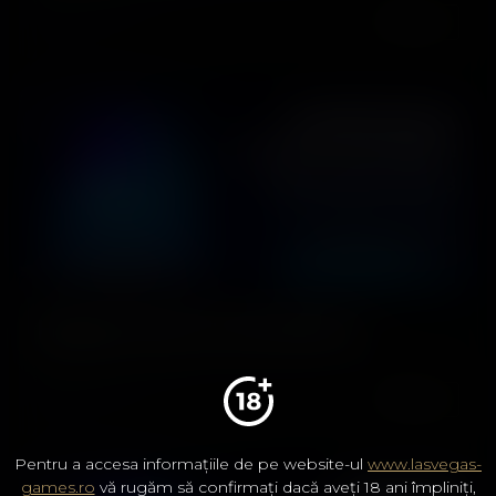
DETALII
Happy Hours Hunedoara
DETALII
Pentru a accesa informațiile de pe website-ul
www.lasvegas-
games.ro
vă rugăm să confirmați dacă aveți 18 ani împliniți,