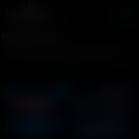
Happy Hours
Avem întotdeauna timp pentru distracție și premii! Prinde
orele norocoase din locațiile participante și câștigă premiile
puse în joc! Te distrezi, joci și câștigi în stil Las Vegas!