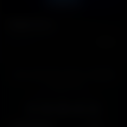
Happy Hours
DETALII
Contact
SKY IS NO LIMIT
Săli de joc
Joc Responsabil
Politica de Utilizare Cookies
Politica de confidenţialitate
Termeni și Condiții
Jackpot
Evenimente
Coffee Bar
LICENȚĂ OPERATOR
PREMII