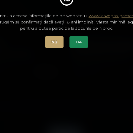
ntru a accesa informațiile de pe website-ul
www.lasvegas-games
 rugăm să confirmați dacă aveți 18 ani împliniți, vârsta minimă leg
pentru a putea participa la Jocurile de Noroc.
NU
DA
0
Golden Ticket TOP Spin
4 - 22 Jun 2025
23 Jun 2025 - 18 Jan 2026
DETALII