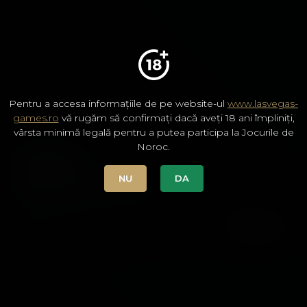
Pentru a accesa informațiile de pe website-ul
www.lasvegas-
games.ro
vă rugăm să confirmați dacă aveți 18 ani împliniți,
vârsta minimă legală pentru a putea participa la Jocurile de
Noroc.
Top 1000
NU
DA
07 Oct 2024 - 22 Jun 2025
DETALII